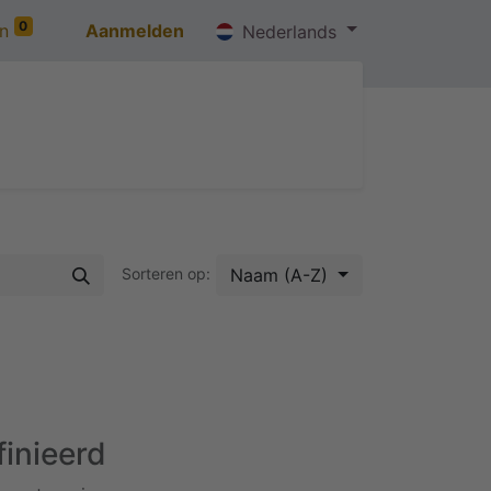
0
n
Aanmelden
Nederlands
Over ons
Vacatures
Contact
Naam (A-Z)
Sorteren op:
inieerd