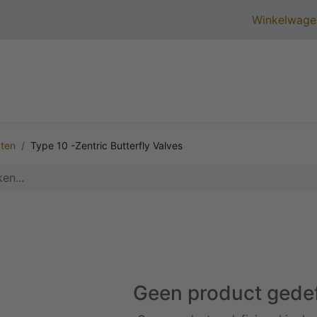
Winkelwage
Startpagina
Product Assortiment
Certificering
ten
Type 10 -Zentric Butterfly Valves
Geen product gedef