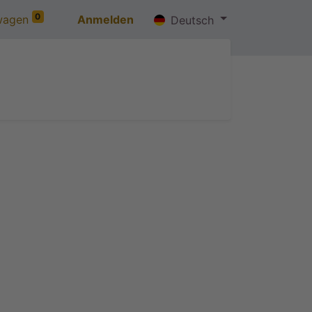
0
wagen
Anmelden
Deutsch
ns
Jobs
Kontaktieren Sie uns