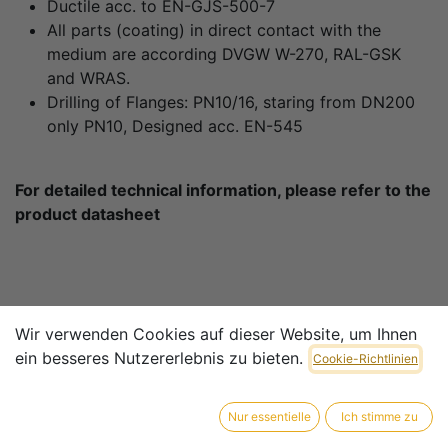
Ductile acc. to EN-GJS-500-7
All parts (coating) in direct contact with the
medium are according DVGW W-270, RAL-GSK
and WRAS.
Drilling of Flanges: PN10/16, staring from DN200
only PN10, Designed acc. EN-545
For detailed technical information, please refer to the
product datasheet
Wir verwenden Cookies auf dieser Website, um Ihnen
Datasheet
ein besseres Nutzererlebnis zu bieten.
Cookie-Richtlinien
50N-80-600-50XR-65-
500-PN10-
Nur essentielle
Ich stimme zu
50N-80-600-50XR-65
16_2024_09_27
-500-PN10-16_2024_0